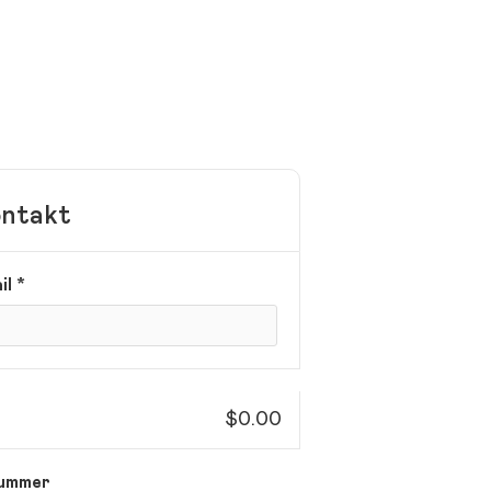
ntakt
il *
$0.00
ummer