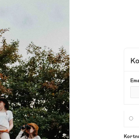
Ko
Ema
Kortn