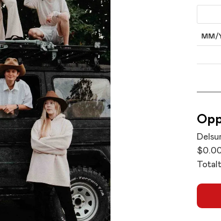
MM/
Opp
Delsu
$0.0
Total