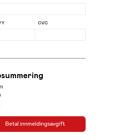
YY
CVC
summering
m
0
t
Betal innmeldingsavgift